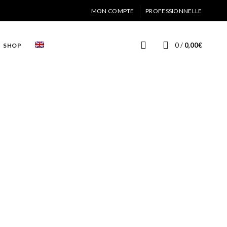
MON COMPTE
PROFESSIONNELLE
0
/
0,00
€
SHOP