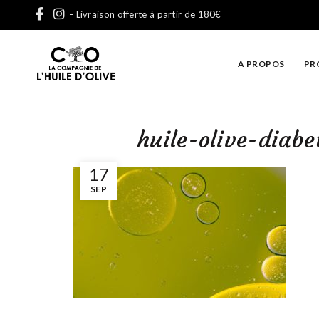
- Livraison offerte à partir de 180€
A PROPOS
PR
huile-olive-diabe
17
SEP