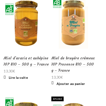
Miel d’acacia et aubépine
Miel de bruyére crémeux
IGP BIO – 500 g – France
IGP Provence BIO – 500
g – France
13,30
€
13,30
€
Lire la suite
Ajouter au panier
ÉPUISÉ