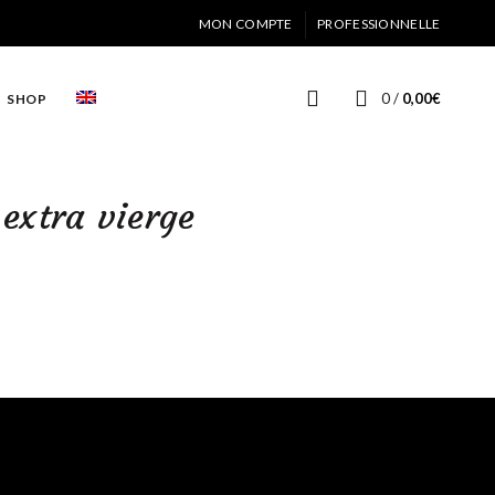
MON COMPTE
PROFESSIONNELLE
0
/
0,00
€
SHOP
 extra vierge