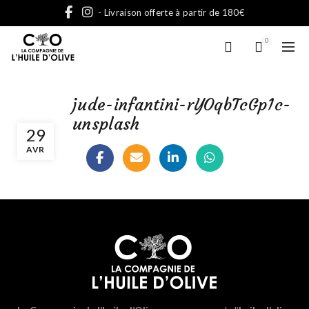
- Livraison offerte à partir de 180€
0
jude-infantini-rYOqbTcGp1c-
unsplash
29
AVR