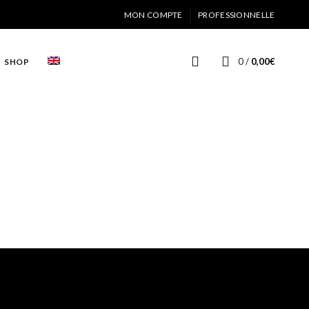
MON COMPTE
PROFESSIONNELLE
0
/
0,00
€
SHOP