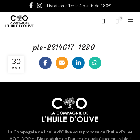
- Livraison offerte à partir de 180€
0
pie-2314617_1280
30
AVR
La Compagnie de l’huile d’Olive
vous propose de l’
huile d’olive
AOC
, AOP et Bio produite en France de qualité incomparable !