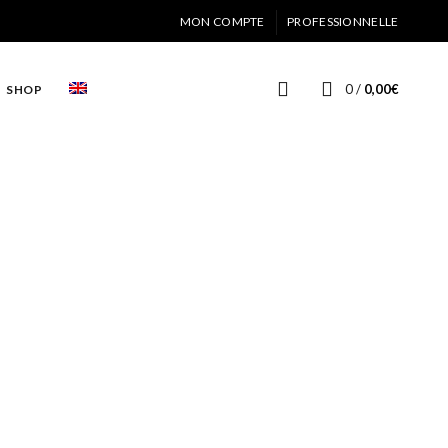
MON COMPTE
PROFESSIONNELLE
0
/
0,00
€
SHOP