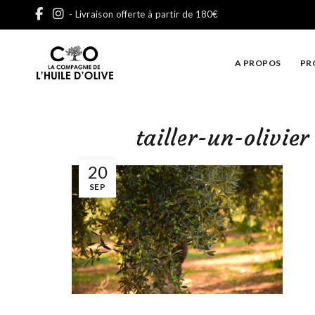
- Livraison offerte à partir de 180€
A PROPOS
PR
tailler-un-olivier
20
SEP