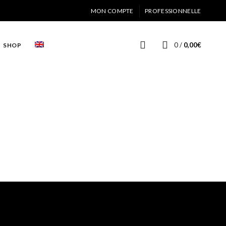
MON COMPTE
PROFESSIONNELLE
0
/
0,00
€
SHOP