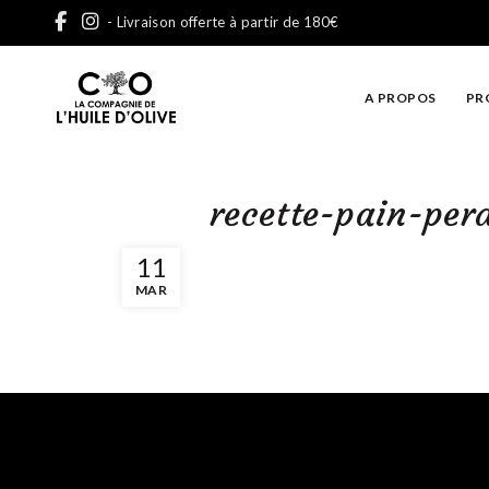
- Livraison offerte à partir de 180€
A PROPOS
PR
recette-pain-perd
11
MAR