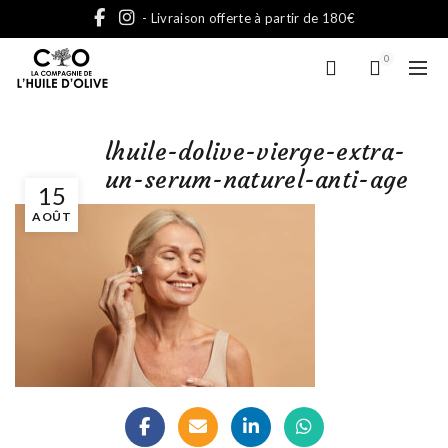
- Livraison offerte à partir de 180€
0
lhuile-dolive-vierge-extra-
un-serum-naturel-anti-age
15
AOÛT