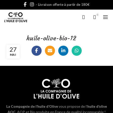
- Livraison offerte à partir de 180€
0
huile-olive-bio-12
27
MAI
La Compagnie de l’huile d’Olive
vous propose de l’
huile d’olive
AOC
, AOP et Bio produite en France de qualité incomparable !