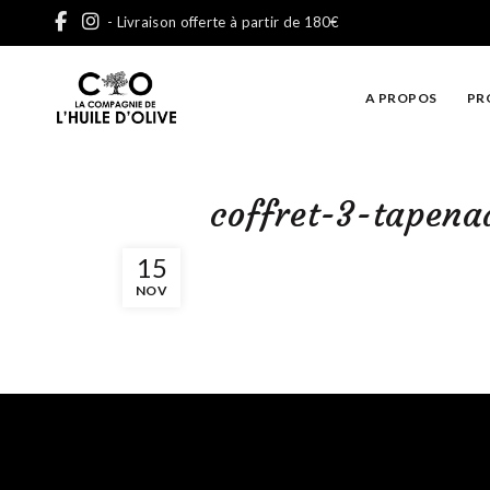
- Livraison offerte à partir de 180€
A PROPOS
PR
coffret-3-tapena
15
NOV