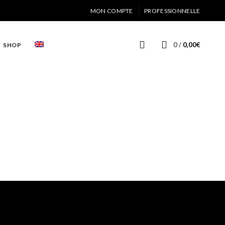
MON COMPTE
PROFESSIONNELLE
0
/
0,00
€
SHOP