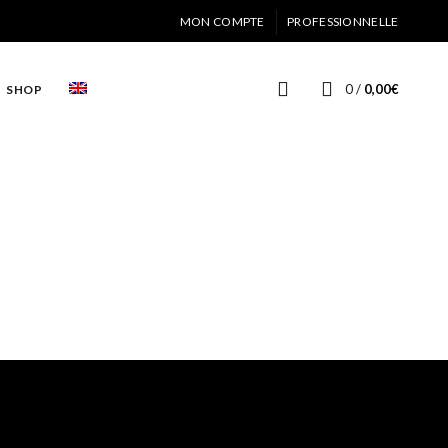
MON COMPTE
PROFESSIONNELLE
0
/
0,00
€
SHOP