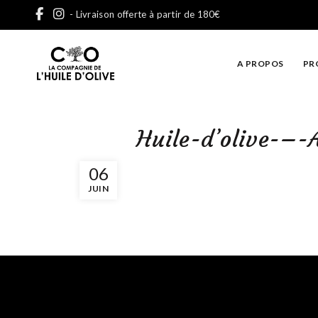
- Livraison offerte à partir de 180€
A PROPOS
PR
Huile-d’olive-–-
06
JUIN