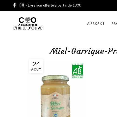
- Livraison offerte à partir de 180€
A PROPOS
PR
Miel-Garrigue-P
24
AOÛT