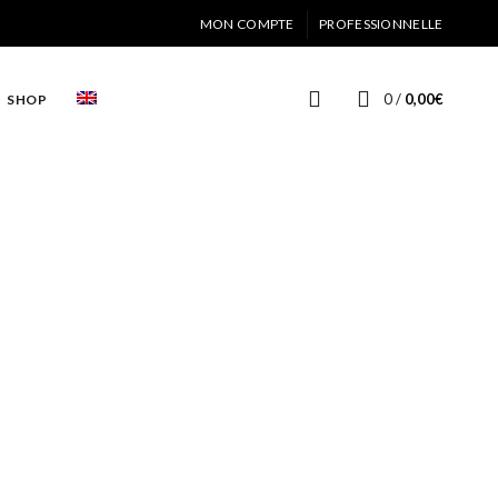
MON COMPTE
PROFESSIONNELLE
0
/
0,00
€
SHOP