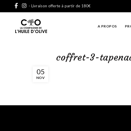
- Livraison offerte à partir de 180€
A PROPOS
PR
coffret-3-tapena
05
NOV