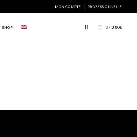
MON COMPTE
PROFESSIONNELLE
0
/
0,00
€
SHOP