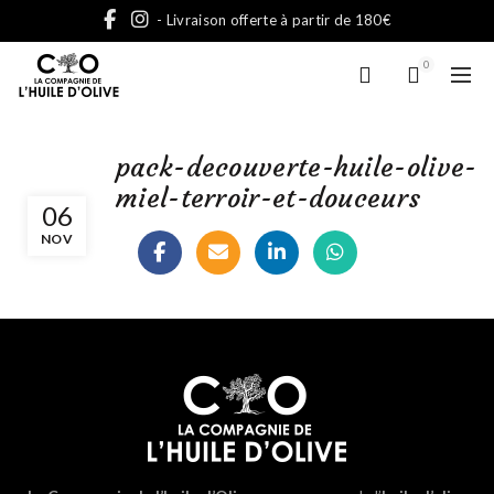
- Livraison offerte à partir de 180€
0
pack-decouverte-huile-olive-
miel-terroir-et-douceurs
06
NOV