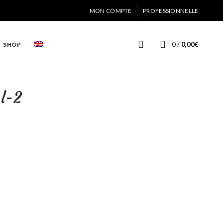
MON COMPTE
PROFESSIONNELLE
0
/
0,00
€
SHOP
l-2