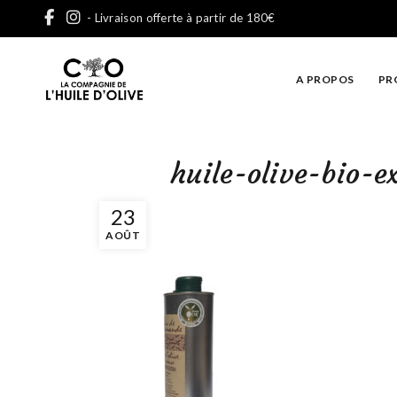
- Livraison offerte à partir de 180€
A PROPOS
PR
huile-olive-bio-
23
AOÛT