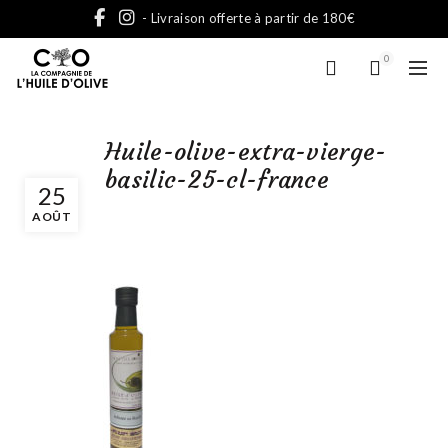
- Livraison offerte à partir de 180€
0
Huile-olive-extra-vierge-
basilic-25-cl-france
25
AOÛT