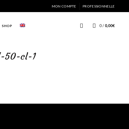
MON COMPTE
PROFESSIONNELLE
0
/
0,00
€
SHOP
d-50-cl-1