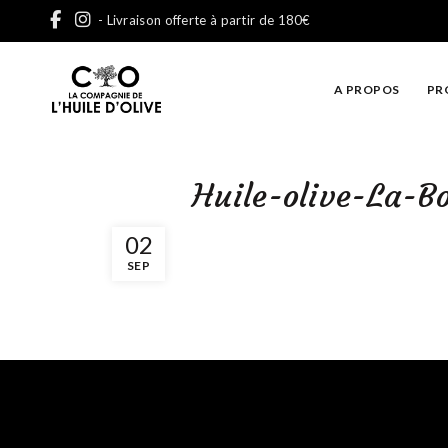
- Livraison offerte à partir de 180€
A PROPOS
PR
Huile-olive-La-B
02
SEP