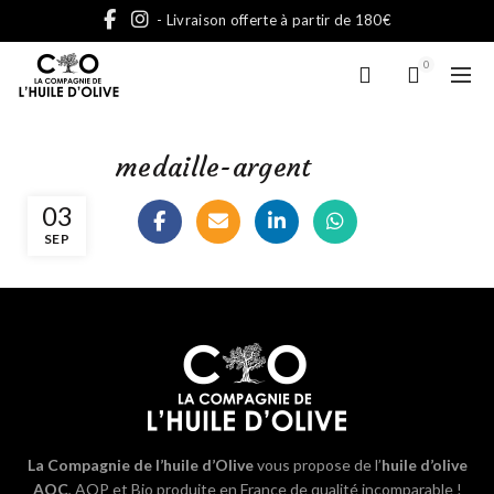
- Livraison offerte à partir de 180€
0
medaille-argent
03
SEP
La Compagnie de l’huile d’Olive
vous propose de l’
huile d’olive
AOC
, AOP et Bio produite en France de qualité incomparable !