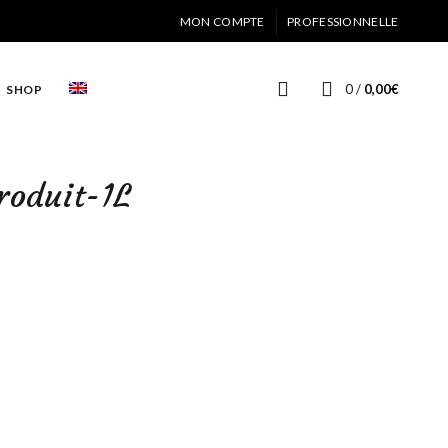
MON COMPTE
PROFESSIONNELLE
0
/
0,00
€
SHOP
roduit-1L