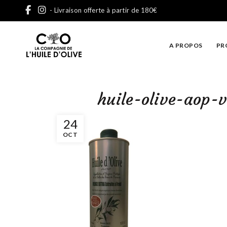
- Livraison offerte à partir de 180€
A PROPOS
PR
huile-olive-aop-
24
OCT