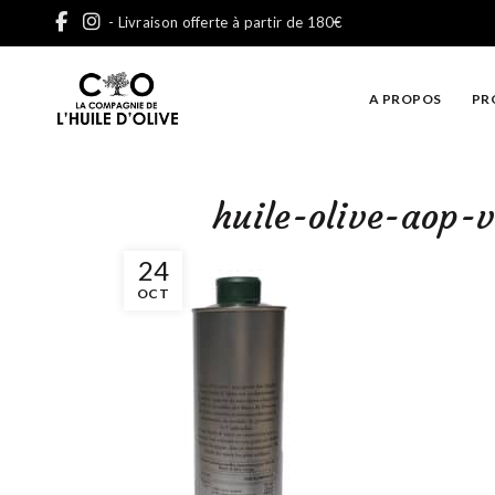
- Livraison offerte à partir de 180€
A PROPOS
PR
huile-olive-aop-
24
OCT