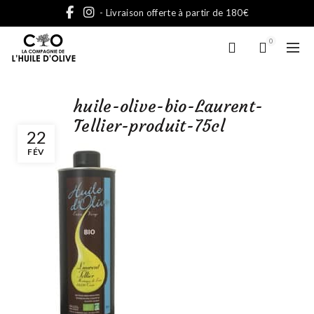
- Livraison offerte à partir de 180€
0
huile-olive-bio-Laurent-
Tellier-produit-75cl
22
FÉV