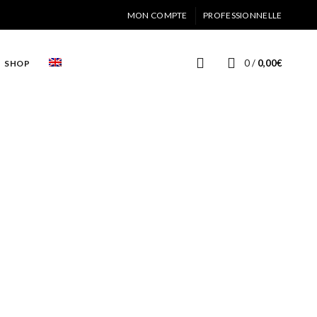
MON COMPTE
PROFESSIONNELLE
0
/
0,00
€
SHOP