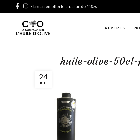
- Livraison offerte à partir de 180€
A PROPOS
PR
huile-olive-50cl
24
JUIL