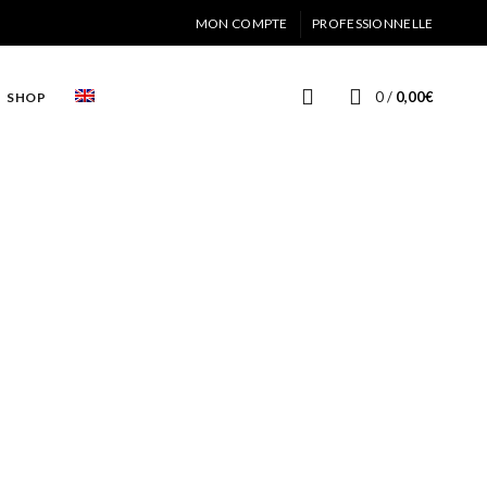
MON COMPTE
PROFESSIONNELLE
0
/
0,00
€
SHOP