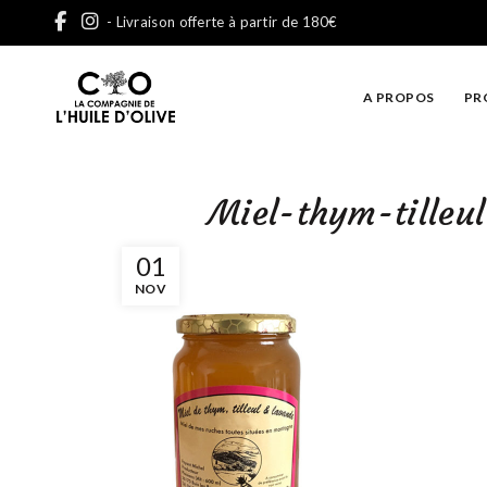
- Livraison offerte à partir de 180€
A PROPOS
PR
Miel-thym-tilleu
01
NOV