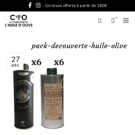
- Livraison offerte à partir de 180€
0
pack-decouverte-huile-olive
27
DÉC