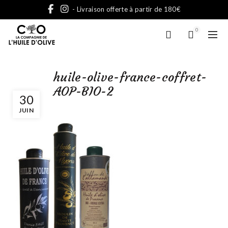
- Livraison offerte à partir de 180€
0
huile-olive-france-coffret-
AOP-BIO-2
30
JUIN