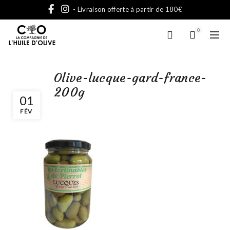
- Livraison offerte à partir de 180€
0
Olive-lucque-gard-france-
200g
01
FÉV