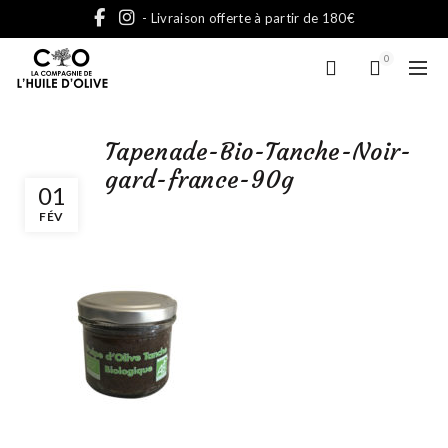
- Livraison offerte à partir de 180€
0
Tapenade-Bio-Tanche-Noir-
gard-france-90g
01
FÉV