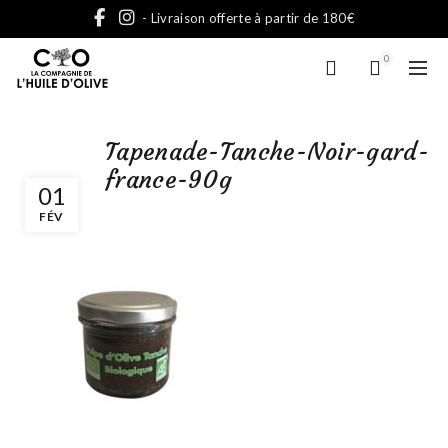
- Livraison offerte à partir de 180€
0
Tapenade-Tanche-Noir-gard-
france-90g
01
FÉV