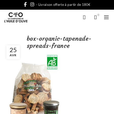
- Livraison offerte à partir de 180€
0
box-organic-tapenade-
spreads-france
25
AVR