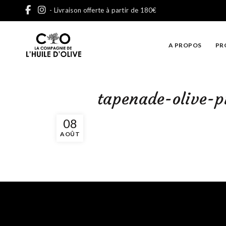
- Livraison offerte à partir de 180€
A PROPOS
PR
tapenade-olive-p
08
AOÛT