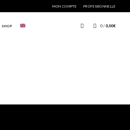
MON COMPTE
PROFESSIONNELLE
0
/
0,00
€
SHOP