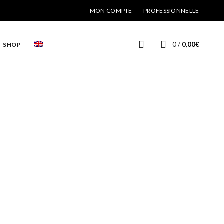
MON COMPTE
PROFESSIONNELLE
0
/
0,00
€
SHOP