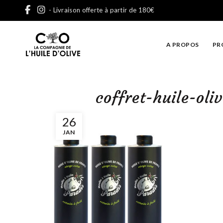
- Livraison offerte à partir de 180€
A PROPOS
PR
coffret-huile-ol
26
JAN