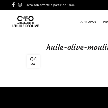
- Livraison offerte à partir de 180€
A PROPOS
PR
huile-olive-moul
04
MAI