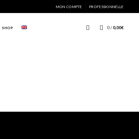
MON COMPTE
PROFESSIONNELLE
0
/
0,00
€
SHOP