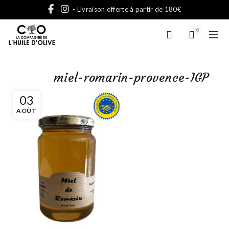
- Livraison offerte à partir de 180€
0
miel-romarin-provence-IGP
03
AOÛT