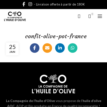
- Livraison offerte à partir de 180€
0
confit-olive-pot-france
25
JAN
La Compagnie de l’huile d’Olive
vous propose de l’
huile d’olive
AOC
, AOP et Bio produite en France de qualité incomparable !