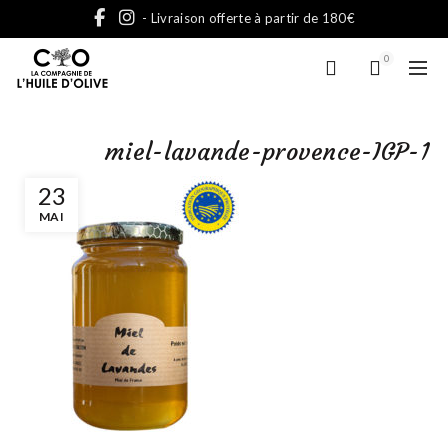
- Livraison offerte à partir de 180€
0
miel-lavande-provence-IGP-1
23
MAI