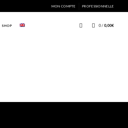
MON COMPTE
PROFESSIONNELLE
0
/
0,00
€
SHOP