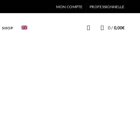
MON COMPTE
PROFESSIONNELLE
0
/
0,00
€
SHOP