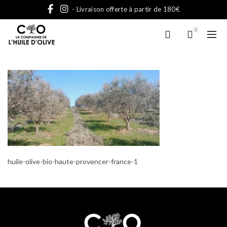
- Livraison offerte à partir de 180€
0
huile-olive-bio-haute-provencer-france-1