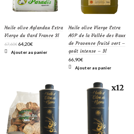
Huile olive Aglandau Extra
Huile olive Vierge Extra
Vierge du Gard France 3l
AOP de la Vallée des Baux
de Provence fruité vert –
Le
Le
64,20
€
67,60
€
prix
prix
goût intense – 3l
Ajouter au panier
initial
actuel
66,90
€
était :
est :
67,60€.
64,20€.
Ajouter au panier