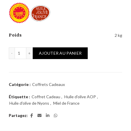
Poids
2 kg
quantité de Coffret Huile d'olive Nyons AOP Moulin de Haute 
AJOUTER AU PANIER
Catégorie :
Coffrets Cadeaux
Étiquette :
Coffret Cadeau
,
Huile d'olive AOP
,
Huile d'olive de Nyons
,
Miel de France
Partagez