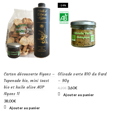
-14%
Carton découverte Nyons –
Olivade verte BIO du Gard
Tapenade bio, mini toast
– 90g
bio et huile olive AOP
Le
Le
3,60
€
4,20
€
prix
prix
Nyons 1l
Ajouter au panier
initial
actuel
38,00
€
était :
est :
4,20€.
3,60€.
Ajouter au panier