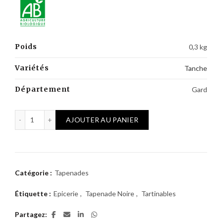
Poids
0,3 kg
Variétés
Tanche
Département
Gard
quantité de Olivade noire de France AB et Bio - Tapenade - 
AJOUTER AU PANIER
Catégorie :
Tapenades
Étiquette :
Epicerie
,
Tapenade Noire
,
Tartinables
Partagez