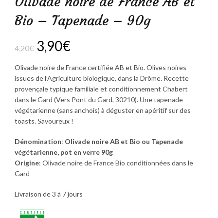
Olivade noire de France AB et
Bio – Tapenade – 90g
Le
Le
3,90
€
4,20
€
prix
prix
Olivade noire de France certifiée AB et Bio. Olives noires
issues de l’Agriculture biologique, dans la Drôme. Recette
initial
actuel
provençale typique familiale et conditionnement Chabert
dans le Gard (Vers Pont du Gard, 30210). Une tapenade
était :
est :
végétarienne (sans anchois) à déguster en apéritif sur des
toasts. Savoureux !
4,20€.
3,90€.
Dénomination
:
Olivade noire AB et Bio ou Tapenade
végétarienne, pot en verre 90g
Origine
: Olivade noire de France Bio conditionnées dans le
Gard
Livraison de 3 à 7 jours