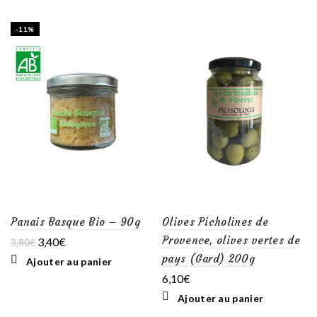
-11%
Panais Basque Bio – 90g
Olives Picholines de
Provence, olives vertes de
Le
Le
3,40
€
3,80
€
prix
prix
pays (Gard) 200g
Ajouter au panier
initial
actuel
6,10
€
était :
est :
3,80€.
3,40€.
Ajouter au panier