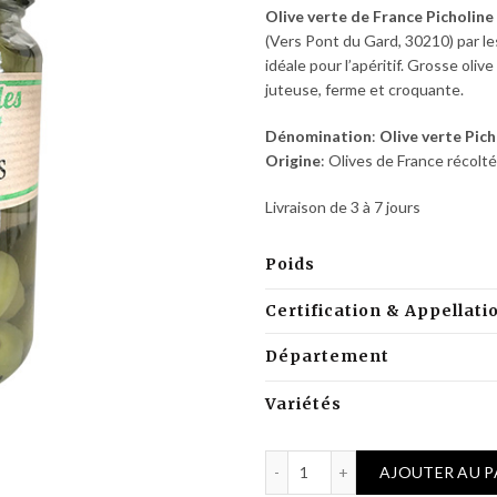
Olive verte de France Picholine
(Vers Pont du Gard, 30210) par les
idéale pour l’apéritif. Grosse oli
juteuse, ferme et croquante.
Dénomination
:
Olive verte Pich
Origine
: Olives de France récolté
Livraison de 3 à 7 jours
Poids
Certification & Appellati
Département
Variétés
quantité de Olives Picholi
AJOUTER AU P