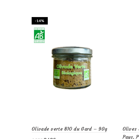
-14%
Olivade verte BIO du Gard – 90g
Olives 
Pays, 