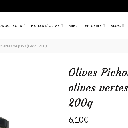
ODUCTEURS
HUILES D’OLIVE
MIEL
EPICERIE
BLOG
s vertes de pays (Gard) 200g
Olives Picho
olives verte
200g
6,10
€