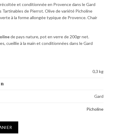
récoltée et conditionnée en Provence dans le Gard
 Tartinables de Pierrot. Olive de variété Picholine
ve verte à la forme allongée typique de Provence. Chair
oline
de pays nature, pot en verre de 200gr net.
es, cueillie à la main et conditionnées dans le Gard
0,3 kg
on
Gard
Picholine
nes de Provence, olives vertes de pays (Gard) 200g
ANIER