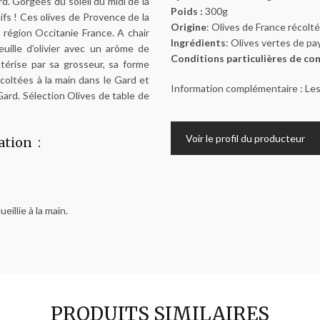
d. Gorgées du soleil du midi de la
Poids :
300g
ifs ! Ces olives de Provence de la
Origine
: Olives de France récolt
n région Occitanie France. A chair
Ingrédients
: Olives vertes de pay
uille d’olivier avec un arôme de
Conditions particulières de co
ctérise par sa grosseur, sa forme
coltées à la main dans le Gard et
Information complémentaire : L
Gard. Sélection Olives de table de
Voir le profil du producteur
ation :
eillie à la main.
PRODUITS SIMILAIRES