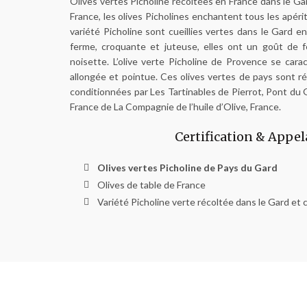
Olives vertes Picholine récoltées en France dans le Gar
France, les olives Picholines enchantent tous les apérit
variété Picholine sont cueillies vertes dans le Gard e
ferme, croquante et juteuse, elles ont un goût de fe
noisette. L’olive verte Picholine de Provence se cara
allongée et pointue. Ces olives vertes de pays sont ré
conditionnées par Les Tartinables de Pierrot, Pont du 
France de La Compagnie de l’huile d’Olive, France.
Certification & Appel
Olives vertes Picholine de Pays du Gard
Olives de table de France
Variété Picholine verte récoltée dans le Gard et cu