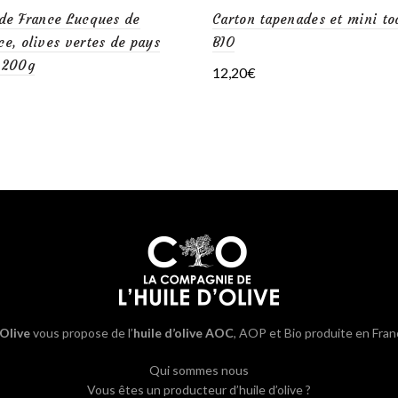
 de France Lucques de
Carton tapenades et mini to
du
e, olives vertes de pays
BIO
produit
 200g
12,20
€
Ajouter au panier
la suite
’Olive
vous propose de l’
huile d’olive AOC
, AOP et Bio produite en Fran
Qui sommes nous
Vous êtes un producteur d’huile d’olive ?