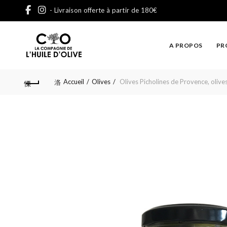
- Livraison offerte à partir de 180€
A PROPOS
PR
Accueil
Olives
Olives Picholines de Provence, olive