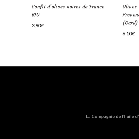
Confit d’olives noires de France
Olives
BIO
Provenc
(Gard)
3,90
€
6,10
€
Ajouter au panier
Lire 
La Compagnie de l’huile d