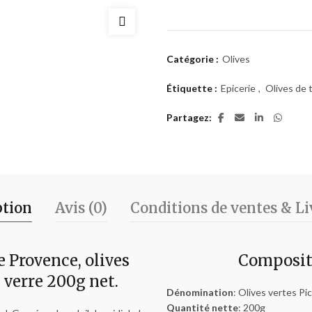
Catégorie :
Olives
Étiquette :
Epicerie
,
Olives de 
Partagez
ption
Avis (0)
Conditions de ventes & Li
e Provence, olives
Compositi
n verre 200g net.
Dénomination
: Olives vertes Pi
Quantité nette
: 200g