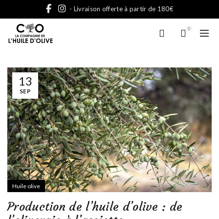
- Livraison offerte à partir de 180€
0
13
SEP
Huile olive
Production de l’huile d’olive : de