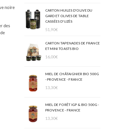
ive noire
CARTON HUILES D'OLIVE DU
GARD ET OLIVES DE TABLE
CASSÉES D'UZÈS
er des
51,90
€
 de
CARTON TAPENADES DE FRANCE
ET MINI TOASTS BIO
16,00
€
MIEL DE CHÂTAIGNIER BIO 500G
- PROVENCE - FRANCE
13,30
€
MIEL DE FORÊT IGP & BIO 500G -
PROVENCE - FRANCE
13,30
€