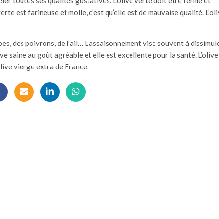
véler toutes ses qualités gustatives. L’olive verte doit être ferme et
rte est farineuse et molle, c’est qu’elle est de mauvaise qualité. L’ol
es, des poivrons, de l’ail… L’assaisonnement vise souvent à dissimul
ve saine au goût agréable et elle est excellente pour la santé. L’olive
olive vierge extra de France.