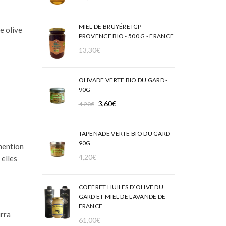
MIEL DE BRUYÉRE IGP
te olive
PROVENCE BIO - 500 G - FRANCE
13,30
€
OLIVADE VERTE BIO DU GARD -
90G
Le
Le
3,60
€
4,20
€
prix
prix
initial
actuel
TAPENADE VERTE BIO DU GARD -
était :
est :
90G
 mention
4,20€.
3,60€.
4,20
€
 elles
COFFRET HUILES D’OLIVE DU
GARD ET MIEL DE LAVANDE DE
FRANCE
urra
61,00
€