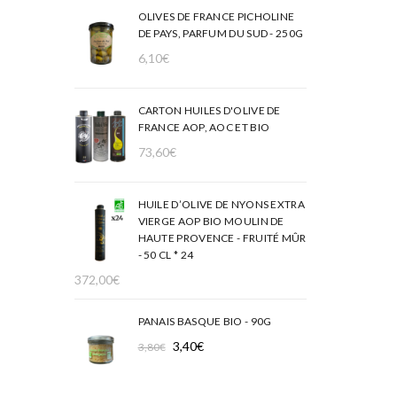
OLIVES DE FRANCE PICHOLINE
DE PAYS, PARFUM DU SUD - 250G
6,10
€
CARTON HUILES D'OLIVE DE
FRANCE AOP, AOC ET BIO
73,60
€
HUILE D’OLIVE DE NYONS EXTRA
VIERGE AOP BIO MOULIN DE
HAUTE PROVENCE - FRUITÉ MÛR
- 50 CL * 24
372,00
€
PANAIS BASQUE BIO - 90G
Le
Le
3,40
€
3,80
€
prix
prix
initial
actuel