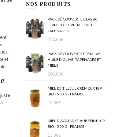
ves de
NOS PRODUITS
PACK DÉCOUVERTE CLASSIC
HUILES D'OLIVE, MIELS ET
TAPENADES
nent
180,00
€
es
ques.
PACK DÉCOUVERTE PREMIUM
e et
HUILE D'OLIVE, TAPENADES ET
MIELS
ales.
200,00
€
ce
MIEL DE TILLEUL CRÉMEUX IGP
BIO - 500 G - FRANCE
 juste
 à
13,30
€
MIEL D'ACACIA ET AUBÉPINE IGP
BIO - 500 G - FRANCE
13,30
€