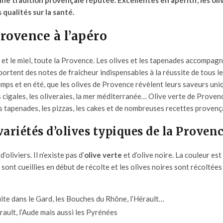
e tradition provençale réputée. Excellentes en apéritif, les oli
qualités sur la santé.
rovence à l’apéro
et le miel, toute la Provence. Les olives et les tapenades accompag
portent des notes de fraîcheur indispensables à la réussite de tous l
temps et en été, que les olives de Provence révèlent leurs saveurs uni
s cigales, les oliveraies, la mer méditerranée…
Olive verte
de Provenc
les tapenades, les pizzas, les cakes et de nombreuses recettes provenç
 variétés d’olives typiques de la Proven
oliviers. Il n’existe pas d’
olive verte
et d’olive noire. La couleur est
sont cueillies en début de récolte et les olives noires sont récoltées
uite dans le Gard, les Bouches du Rhône, l’Hérault…
érault, l’Aude mais aussi les Pyrénées