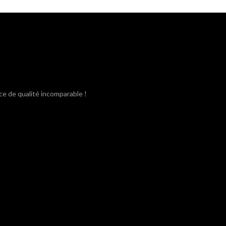
était :
est :
3,80€.
3,40€.
ce de qualité incomparable !