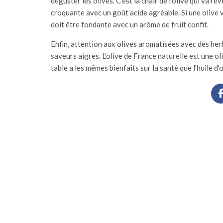
déguster les olives. C’est la chair de l’olive qui va ré
croquante avec un goût acide agréable. Si une olive ve
doit être fondante avec un arôme de fruit confit.
Enfin, attention aux olives aromatisées avec des herb
saveurs aigres. L’olive de France naturelle est une oli
table a les mêmes bienfaits sur la santé que l’huile d’