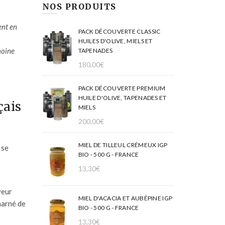
NOS PRODUITS
ent en
PACK DÉCOUVERTE CLASSIC
HUILES D'OLIVE, MIELS ET
moine
TAPENADES
180,00
€
PACK DÉCOUVERTE PREMIUM
HUILE D'OLIVE, TAPENADES ET
çais
MIELS
200,00
€
MIEL DE TILLEUL CRÉMEUX IGP
 se
BIO - 500 G - FRANCE
13,30
€
veur
MIEL D'ACACIA ET AUBÉPINE IGP
harné de
BIO - 500 G - FRANCE
13,30
€