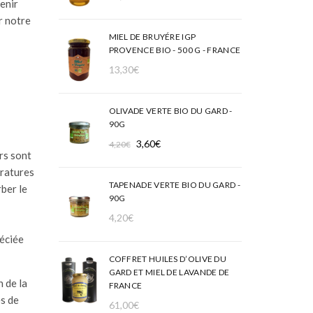
enir
r notre
MIEL DE BRUYÉRE IGP
PROVENCE BIO - 500 G - FRANCE
13,30
€
OLIVADE VERTE BIO DU GARD -
90G
Le
Le
3,60
€
4,20
€
rs sont
prix
prix
ératures
initial
actuel
TAPENADE VERTE BIO DU GARD -
ber le
était :
est :
90G
4,20€.
3,60€.
4,20
€
réciée
COFFRET HUILES D’OLIVE DU
GARD ET MIEL DE LAVANDE DE
n de la
FRANCE
es de
61,00
€