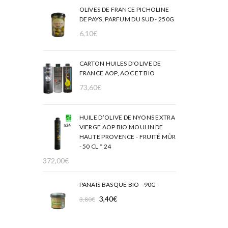
OLIVES DE FRANCE PICHOLINE
DE PAYS, PARFUM DU SUD - 250G
6,10
€
CARTON HUILES D'OLIVE DE
FRANCE AOP, AOC ET BIO
73,60
€
HUILE D’OLIVE DE NYONS EXTRA
VIERGE AOP BIO MOULIN DE
HAUTE PROVENCE - FRUITÉ MÛR
- 50 CL * 24
372,00
€
PANAIS BASQUE BIO - 90G
Le
Le
3,40
€
3,80
€
prix
prix
initial
actuel