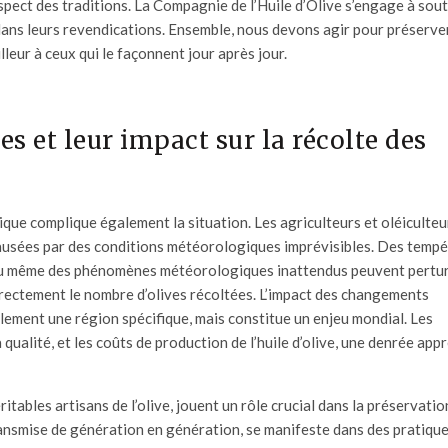
spect des traditions.
La Compagnie de l’Huile d’Olive
s’engage à sout
 dans leurs revendications. Ensemble, nous devons agir pour préserve
leur à ceux qui le façonnent jour après jour.
 et leur impact sur la récolte des
ique complique également la situation. Les agriculteurs et oléiculteu
, causées par des conditions météorologiques imprévisibles. Des temp
ou même des phénomènes météorologiques inattendus peuvent pertur
directement le nombre d’olives récoltées. L’impact des changements
ulement une région spécifique, mais constitue un enjeu mondial. Les
 qualité, et les coûts de production de l’
huile d’olive
, une denrée app
itables artisans de l’olive, jouent un rôle crucial dans la préservatio
transmise de génération en génération, se manifeste dans des pratiqu