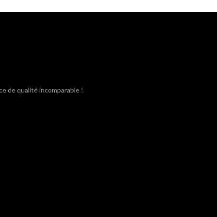
était :
est :
3,80€.
3,40€.
ce de qualité incomparable !