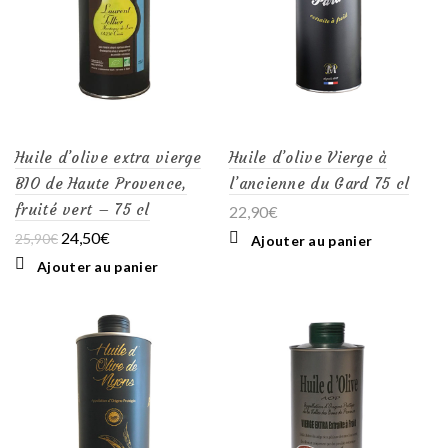
Huile d’olive extra vierge
Huile d’olive Vierge à
BIO de Haute Provence,
l’ancienne du Gard 75 cl
fruité vert – 75 cl
22,90
€
Le
Le
24,50
€
25,90
€
Ajouter au panier
prix
prix
Ajouter au panier
initial
actuel
était :
est :
25,90€.
24,50€.