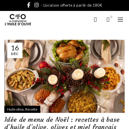
- Livraison offerte à partir de 180€
0
16
DÉC
,
Huile olive
Recette
Idée de menu de Noël : recettes à base
d’huile d’olive, olives et miel français