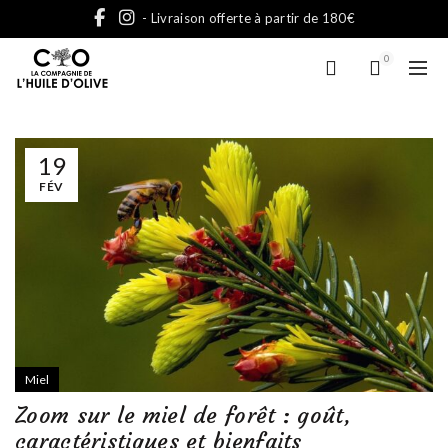
- Livraison offerte à partir de 180€
0
19
FÉV
Miel
Zoom sur le miel de forêt : goût,
caractéristiques et bienfaits